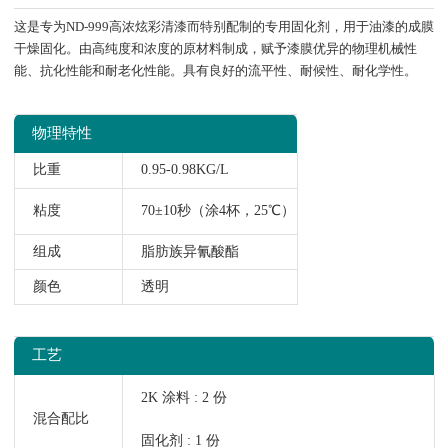
这是专为ND-999高浓炫彩清漆而特别配制的专用固化剂，用于油漆的成膜
干燥固化。由高纯度和浓度的原材料制成，赋予漆膜优异的物理机械性
能、抗化性能和耐老化性能。具有良好的流平性、耐候性、耐化学性。
物理特性
比重
0.95-0.98KG/L
粘度
70±10秒（涂4杯，25℃）
组成
脂肪族异氰酸酯
颜色
透明
工艺
2K 涂料 : 2 份
混合配比
固化剂 : 1 份