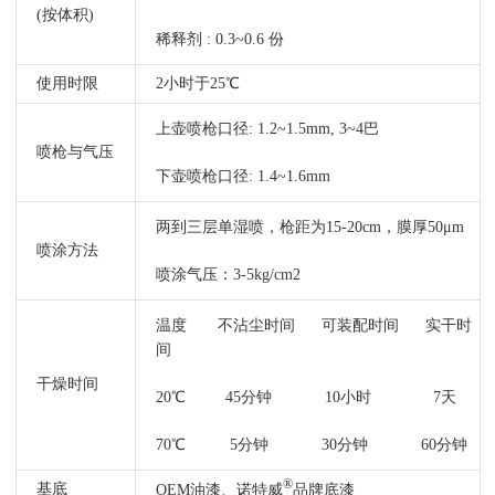
(按体积)
稀释剂 : 0.3~0.6 份
使用时限
2小时于25℃
上壶喷枪口径: 1.2~1.5mm, 3~4巴
喷枪与气压
下壶喷枪口径: 1.4~1.6mm
两到三层单湿喷，枪距为15-20cm，膜厚50μm
喷涂方法
喷涂气压：3-5kg/cm2
温度 不沾尘时间 可装配时间 实干时
间
干燥时间
20℃ 45分钟 10小时 7天
70℃ 5分钟 30分钟 60分钟
®
基底
OEM油漆、诺特威
品牌底漆