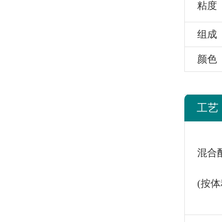
粘度
组成
颜色
工艺
混合
(按体