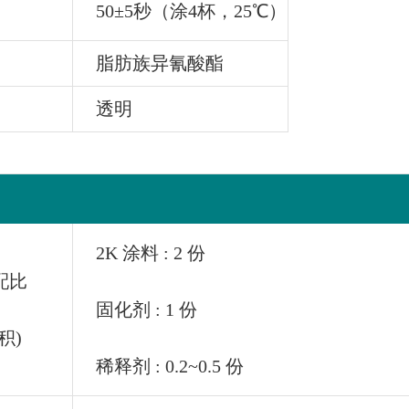
50±5秒（涂4杯，25℃）
脂肪族异氰酸酯
透明
2K 涂料 : 2 份
配比
固化剂 : 1 份
积)
稀释剂 : 0.2~0.5 份