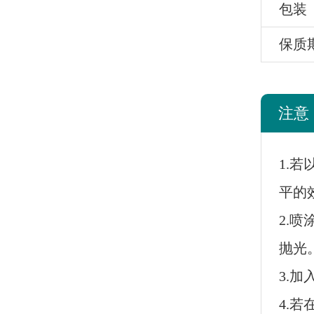
包装
保质
注意
1.
平的
2.喷
抛光
3.加
4.