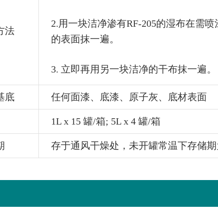
2.用一块洁净渗有RF-205的湿布在需
方法
的表面抹一遍。
3. 立即再用另一块洁净的干布抹一遍。
基底
任何面漆、底漆、原子灰、底材表面
1L x 15 罐/箱; 5L x 4 罐/箱
期
存于通风干燥处，未开罐常温下存储期