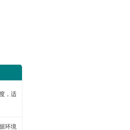
度，适
据环境