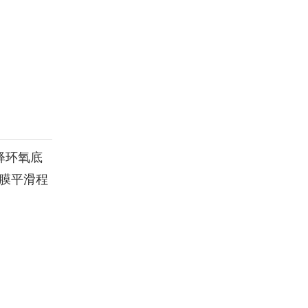
释环氧底
膜平滑程