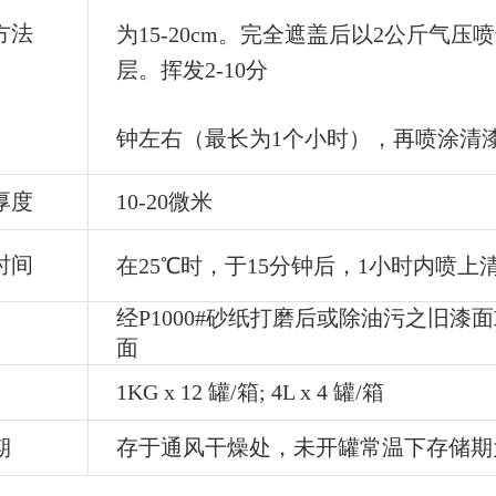
方法
为15-20cm。完全遮盖后以2公斤气压
层。挥发2-10分
钟左右（最长为1个小时），再喷涂清
厚度
10-20微米
时间
在25℃时，于15分钟后，1小时内喷上
经P1000#砂纸打磨后或除油污之旧漆
面
1KG x 12 罐/箱; 4L x 4 罐/箱
期
存于通风干燥处，未开罐常温下存储期