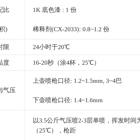
配比
1K 底色漆 : 1 份
积)
稀释剂(CX-2033): 0.8~1.2 份
时限
24小时于20℃
黏度
16-20秒（涂4杯，25℃）
上壶喷枪口径: 1.2~1.5mm, 3~4巴
与气压
下壶喷枪口径: 1.4~1.6mm
以3.5公斤气压喷2-3层单喷，挥发时间为
（25℃），枪距