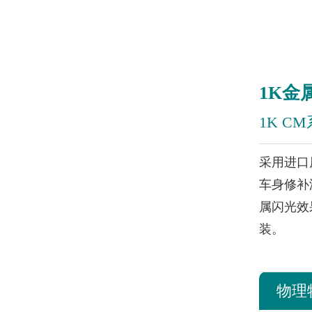
1K金
1K C
采用进口
车身修补
属闪光效
装。
物理