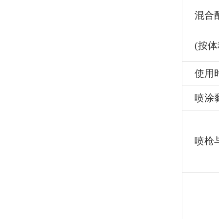
混合
(按体
使用
喷涂
喷枪