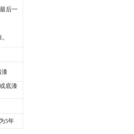
喷最后一
漆。
清漆
面或底漆
为5年