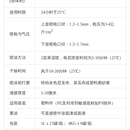
(按体积)
使用时限
24小时于25°C
上壶喷枪口径：1.2~1.5mm，枪压为3-4公
2
斤/cm
喷枪与气压
下壶喷枪口径：1.2~1.7mm
喷涂方法
2层单湿喷，每层挥发时间为5-10分钟（25℃）
干燥时间
风干10-20分钟（25℃）
喷涂前打磨
特幼灰色尼龙布、菜瓜布或塑料磨砂膏
漆膜厚度
5-10微米
适用基底
塑料件（PE及对溶剂敏感底材如PS除外）
重涂
可直接喷中涂底漆或面漆
包装
1L x 15罐/箱； 4KG x 6罐/箱