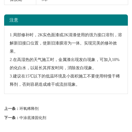
注意
1.局部修补时，2K实色面漆或2K清漆使用的强力接口溶剂，溶
解新旧接口位置，使新旧漆膜溶为一体。实现完美的修补效
果。
2.在高湿热的天气施工时，金属漆出现发白现象，可加入10%
的化白水，以延长其挥发时间，消除发白现象。
3.建议在15℃以下的低温环境及小面积施工不要使用特慢干稀
释剂，否则容易造成难干或流挂现象。
上一条：
环氧稀释剂
下一条：
中涂底漆固化剂