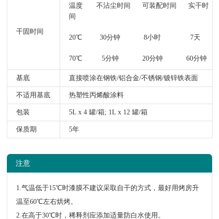
温度 不沾尘时间 可装配时间 实干时
间
干固时间
20℃ 30分钟 8小时 7天
70℃ 5分钟 20分钟 60分钟
基底
直接喷涂在钢铁/铝合金/不锈钢/镀锌铁表面
不适用基底
热塑性丙烯酸涂料
包装
5L x 4 罐/箱; 1L x 12 罐/箱
保质期
5年
注意
1.气温低于15℃时漆膜不建议采取自干的方式，最好用烤房升
温至60℃左右烘烤。
2.在高于30℃时，稀释剂应添加适量防白水使用。