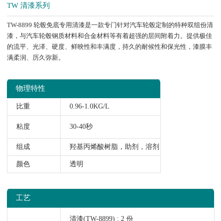
TW 清漆系列
TW-8899 轮毂免底专用清漆是一款专门针对汽车轮毂定制的特种双组份清
漆，与汽车轮毂钢质材料和合金材料等有着超强的层间附着力。提供极佳
的流平、光泽、硬度、鲜映性和丰满度，持久的耐候性和保光性，漆膜丰
满柔润、历久弥新。
物理特性
比重
0.96-1.0KG/L
粘度
30-40秒
组成
羟基丙烯酸树脂，助剂，溶剂
颜色
透明
工艺
清漆(TW-8899) : 2 份