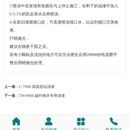
3.喷涂中若发现有鱼眼应马上停止施工，在剩下的油漆中加入
0.5-1%的防走珠水后再喷涂。
4.在新旧漆膜接口处，可直接喷涂驳口水，以达到接口完美效
果。
打蜡抛光：
建议在隔夜干固之后。
若有小颗粒及流挂的地方可在完全硬化后用2000#砂纸湿磨平
整后用蜡抛光处理。
上一条：
C-7008 高固皇钻清漆
下一条：
TW-9066 碳纤桃木专用清漆
首页
关于锦威
产品中心
联系电话