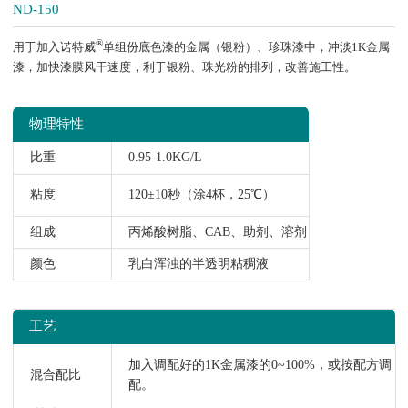
ND-150
®
用于加入诺特威
单组份底色漆的金属（银粉）、珍珠漆中，冲淡1K金属
漆，加快漆膜风干速度，利于银粉、珠光粉的排列，改善施工性。
物理特性
比重
0.95-1.0KG/L
粘度
120±10秒（涂4杯，25℃）
组成
丙烯酸树脂、CAB、助剂、溶剂
颜色
乳白浑浊的半透明粘稠液
工艺
加入调配好的1K金属漆的0~100%，或按配方调
混合配比
配。