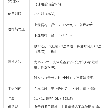
(按体积)
（使用前混合均匀）
使用时限
24小时（25℃）
2
上壶喷枪口径: 1.2~1.5mm, 3~5公斤/cm
喷枪与气压
下壶喷枪口径: 1.4~1.7mm
以3.5公斤气压喷2-3层单喷，挥发时间为2-3层
（25℃），枪距
喷涂方法
为15-20cm。完全遮盖后以2公斤气压喷最后一
层。挥发2-10分
钟左右（最长为1个小时），再喷涂清漆。
干燥时间
在25℃时，于15分钟后，1小时内喷上清漆
包装
1L x 12 罐/箱; 5L x 4 罐/箱
保质期
存于通风干燥处，未开罐常温下存储期为5年