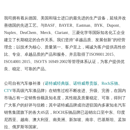
我司拥有着从德国、美国和瑞士进口的最先进的生产设备，延续并改
善德国的先进工艺。与BASF、BAYER、Eastman、BYK、Dupont、
Nuplex、DeuChem、Merck、Clariant、三菱化学等国际知名化工企业
建立了长期稳定的合作关系。我们坚持“卓越品质、发展创新”的经营
理念；以技术为核心、质量第一、客户至上，竭诚为客户提供高性价
比、专业、卓越品质的产品和服务。并且取得了ISO9001:2015、
ISO14001:2015、ISO/TS 16949:2002等管理体系认证，为客户提供优
良、稳定、可靠的产品。
公司自有汽车修补漆（
诺特威经典版
、
诺特威尊贵版
、
Roch乐驰
、
CTV
等高级汽车漆品牌）在销售过程不断改进、升级、完善，在国内
市场占有一定销售份额及知名度，其性能及质量稳定、可靠，得到了
广大客户的好评与信赖；其中诺特威品牌成功进驻国内多家知名汽车
销售集团旗下的各大4S店，ROCH乐驰品牌已远销出口至中东、印度
尼西亚、越南、澳大利亚、南美洲、新加坡、南非、巴基斯坦、孟加
拉、俄罗斯等国家。