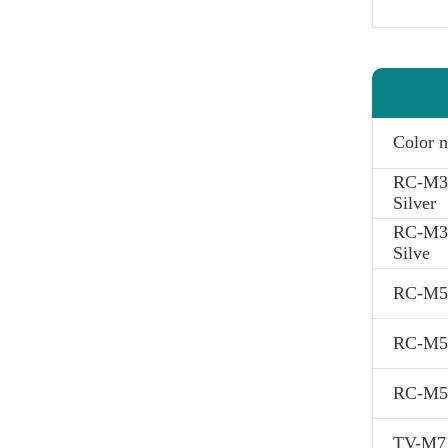
Color 
RC-M31
Silver
RC-M36
Silve
RC-M5
RC-M56
RC-M51
TV-M7