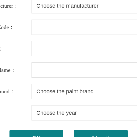
cturer：
 Code：
：
 Name：
Brand：