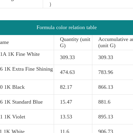
）
Formula color relation table
Quantity (unit
Accumulative 
name
G)
(unit G)
A 1K Fine White
309.33
309.33
 1K Extra Fine Shining
474.63
783.96
0 1K Black
82.17
866.13
 1K Standard Blue
15.47
881.6
 1K Violet
13.53
895.13
1 1K White
11.6
906.73