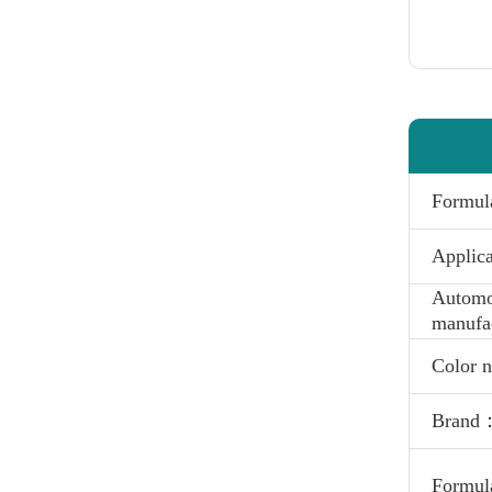
Formu
Applic
Automo
manufa
Color
Brand
Formul