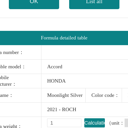
OK
List all
Formula detailed table
la number：
able model：
Accord
bile
HONDA
cturer：
 name：
Moonlight Silver
Color code：
：
2021 - ROCH
Calculation
（unit：
a weight：