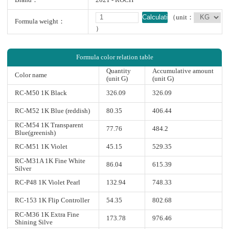
Brand：
2021 - ROCH
Calculation
（unit：
Formula weight：
）
Formula color relation table
Quantity
Accumulative amount
Color name
(unit G)
(unit G)
RC-M50 1K Black
326.09
326.09
RC-M52 1K Blue (reddish)
80.35
406.44
RC-M54 1K Transparent
77.76
484.2
Blue(greenish)
RC-M51 1K Violet
45.15
529.35
RC-M31A 1K Fine White
86.04
615.39
Silver
RC-P48 1K Violet Pearl
132.94
748.33
RC-153 1K Flip Controller
54.35
802.68
RC-M36 1K Extra Fine
173.78
976.46
Shining Silve