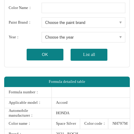
Color Name：
Paint Brand：
Year：
OK
List all
Formula detailed table
Formula number：
Applicable model：
Accord
Automobile
HONDA
manufacturer：
Color name：
Space Silver
Color code：
NH797M