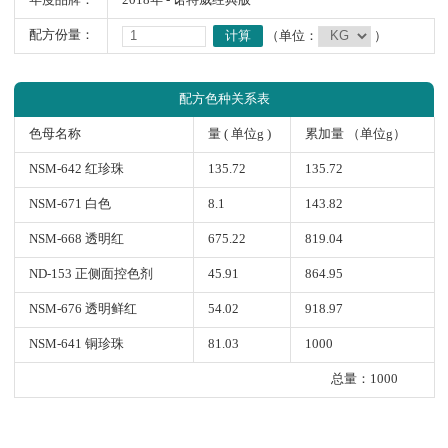
年度品牌：
2018年 - 诺特威经典版
配方份量：
计算
（单位：
）
配方色种关系表
色母名称
量 ( 单位g )
累加量 （单位g）
NSM-642 红珍珠
135.72
135.72
NSM-671 白色
8.1
143.82
NSM-668 透明红
675.22
819.04
ND-153 正侧面控色剂
45.91
864.95
NSM-676 透明鲜红
54.02
918.97
NSM-641 铜珍珠
81.03
1000
总量：1000