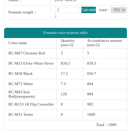
Brand：
2016 - ROCH
Calculation
（unit：
Formula weight：
）
Formula color relation table
Quantity
Accumulative amount
Color name
(unit G)
(unit G)
RC-M67 Chestnut Red
5
5
RC-M31A Fine White Silver
834.5
839.5
RC-M50 Black
17.2
856.7
RC-M71 White
7.3
864
RC-M63 Iron
120
984
Red(transparent)
RC-B153 1K Flip Controller
8
992
RC-M51 Violet
8
1000
Total：1000