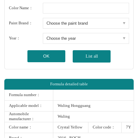
Color Name：
Paint Brand：
Year：
OK
List all
Formula detailed table
Formula number：
Applicable model：
Wuling Hongguang
Automobile
Wuling
manufacturer：
Color name：
Crystal Yellow
Color code：
7Y