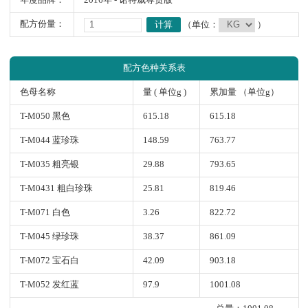
年度品牌：
2016年 - 诺特威尊贵版
配方份量：
计算
（单位：
）
配方色种关系表
色母名称
量 ( 单位g )
累加量 （单位g）
T-M050 黑色
615.18
615.18
T-M044 蓝珍珠
148.59
763.77
T-M035 粗亮银
29.88
793.65
T-M0431 粗白珍珠
25.81
819.46
T-M071 白色
3.26
822.72
T-M045 绿珍珠
38.37
861.09
T-M072 宝石白
42.09
903.18
T-M052 发红蓝
97.9
1001.08