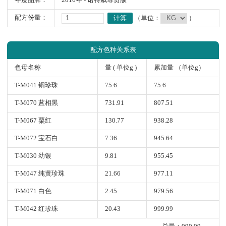
年度品牌：
2016年 - 诺特威尊贵版
配方份量：
计算
（单位：
）
配方色种关系表
色母名称
量 ( 单位g )
累加量 （单位g）
T-M041 铜珍珠
75.6
75.6
T-M070 蓝相黑
731.91
807.51
T-M067 粟红
130.77
938.28
T-M072 宝石白
7.36
945.64
T-M030 幼银
9.81
955.45
T-M047 纯黄珍珠
21.66
977.11
T-M071 白色
2.45
979.56
T-M042 红珍珠
20.43
999.99