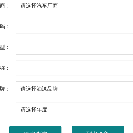
商：
码：
型：
称：
牌：