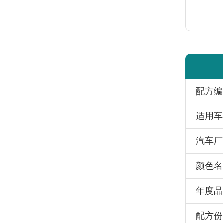
配方编
适用车
汽车厂
颜色名
年度品
配方份