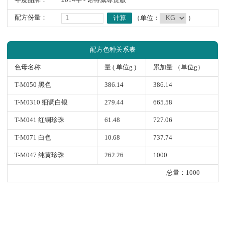
年度品牌：
2014年 - 诺特威尊贵版
配方份量：
计算
（单位：
）
配方色种关系表
色母名称
量 ( 单位g )
累加量 （单位g）
T-M050 黑色
386.14
386.14
T-M0310 细调白银
279.44
665.58
T-M041 红铜珍珠
61.48
727.06
T-M071 白色
10.68
737.74
T-M047 纯黄珍珠
262.26
1000
总量：1000