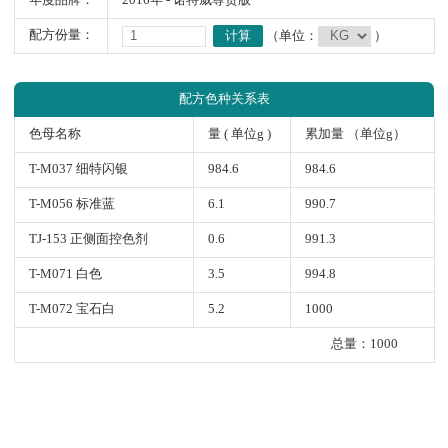
年度品牌：
2016年 - 诺特威尊贵版
配方份量：
计算
（单位：
）
配方色种关系表
色母名称
量 ( 单位g )
累加量 （单位g）
T-M037 细特闪银
984.6
984.6
T-M056 标准蓝
6.1
990.7
TJ-153 正侧面控色剂
0.6
991.3
T-M071 白色
3.5
994.8
T-M072 宝石白
5.2
1000
总量：1000