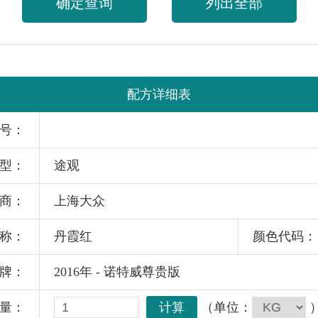
确定查询
列出全部
配方详细表
号：
型：
途观
商：
上海大众
称：
丹霞红
颜色代码：
牌：
2016年 - 诺特威尊贵版
计算
（单位：
量：