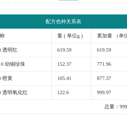
配方色种关系表
称
量 ( 单位g )
累加量 （单
68 透明红
619.59
619.59
410 幼铜珍珠
152.37
771.96
4 橙黄
105.41
877.37
63 透明氧化红
122.6
999.97
总量：999