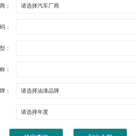
商：
码：
型：
称：
牌：