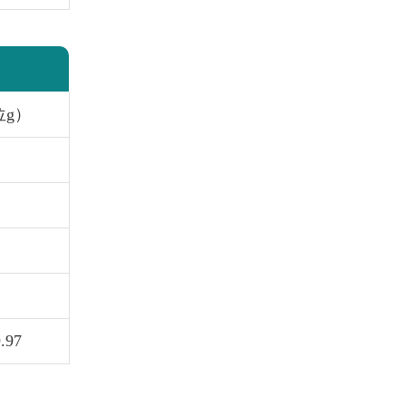
位g）
.97