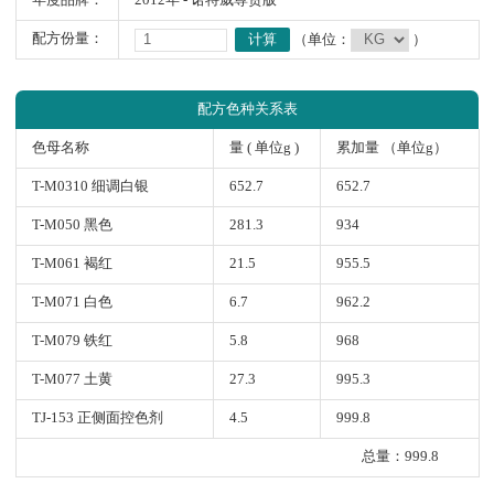
年度品牌：
2012年 - 诺特威尊贵版
配方份量：
计算
（单位：
）
配方色种关系表
色母名称
量 ( 单位g )
累加量 （单位g）
T-M0310 细调白银
652.7
652.7
T-M050 黑色
281.3
934
T-M061 褐红
21.5
955.5
T-M071 白色
6.7
962.2
T-M079 铁红
5.8
968
T-M077 土黄
27.3
995.3
TJ-153 正侧面控色剂
4.5
999.8
总量：999.8