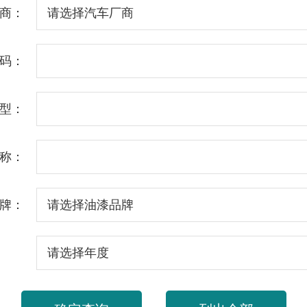
商：
码：
型：
称：
牌：