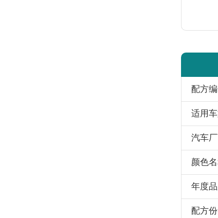
配方编
适用车
汽车厂
颜色名
年度品
配方份