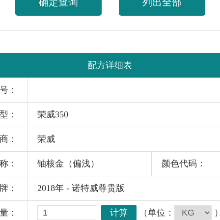
确定查询
列出全部
配方详细表
号：
型：
荣威350
商：
荣威
称：
铀核金（偏浅）
颜色代码：
牌：
2018年 - 诺特威尊贵版
计算
（单位：
量：