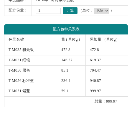
年度品牌：
2018年 - 诺特威尊贵版
配方份量：
计算
（单位：
）
配方色种关系表
色母名称
量 ( 单位g )
累加量 （单位g）
T-M035 粗亮银
472.8
472.8
T-M031 细银
146.57
619.37
T-M050 黑色
85.1
704.47
T-M056 标准蓝
236.4
940.87
T-M051 紫蓝
59.1
999.97
总量：999.97