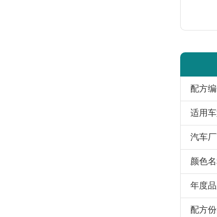
配方编
适用车
汽车厂
颜色名
年度品
配方份