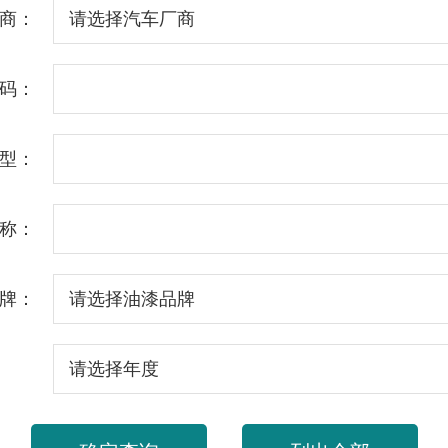
商：
码：
型：
称：
牌：