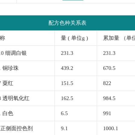
配方色种关系表
称
量 ( 单位g )
累加量 （单
310 细调白银
231.3
231.3
41 铜珍珠
439.2
670.5
7 粟红
151.5
822
63 透明氧化红
162.5
984.5
1 白色
6.5
991
53 正侧面控色剂
9.1
1000.1