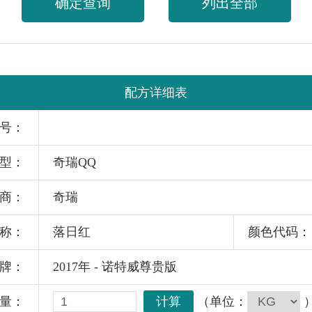
确定查询
列出全部
配方详细表
号：
型：
奇瑞QQ
商：
奇瑞
称：
落日红
颜色代码：
牌：
2017年 - 诺特威尊贵版
计算
（单位：
量：