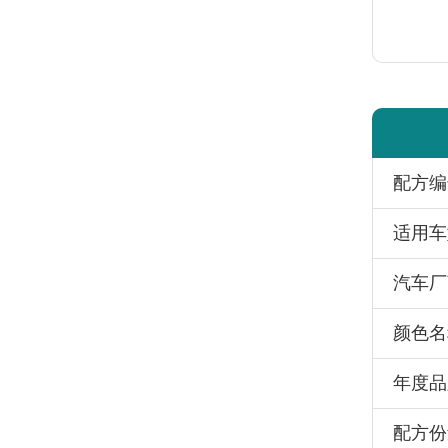
配方编
适用车
汽车厂
颜色名
年度品
配方份