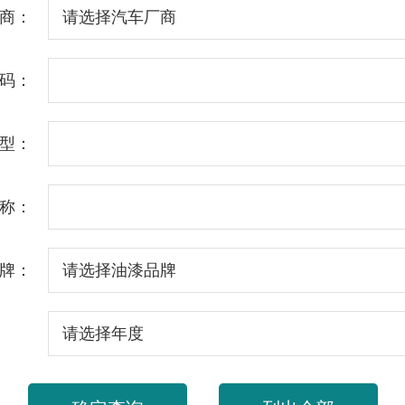
商：
码：
型：
称：
牌：