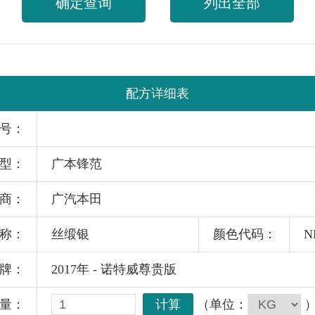
确定查询
列出全部
配方详细表
号：
型：
广本锋范
商：
广汽本田
称：
丝缎银
颜色代码：
N
牌：
2017年 - 诺特威尊贵版
计算
（单位：
量：