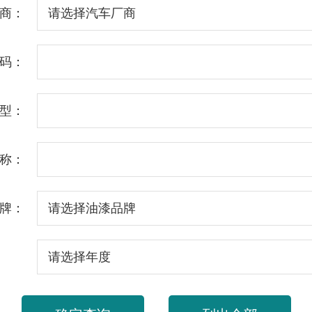
商：
码：
型：
称：
牌：