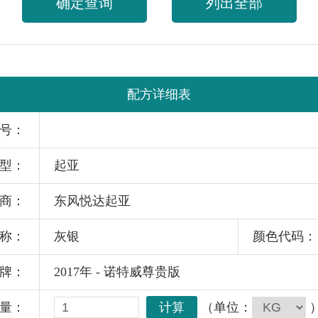
确定查询
列出全部
配方详细表
号：
型：
起亚
商：
东风悦达起亚
称：
灰银
颜色代码：
牌：
2017年 - 诺特威尊贵版
计算
（单位：
量：