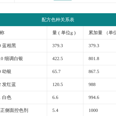
配方色种关系表
称
量 ( 单位g )
累加量 （单
70 蓝相黑
379.3
379.3
310 细调白银
422.5
801.8
0 幼银
65.7
867.5
52 发红蓝
120.5
988
1 白色
6.6
994.6
53 正侧面控色剂
5.4
1000