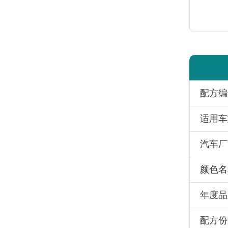
配方编
适用车
汽车厂
颜色名
年度品
配方份