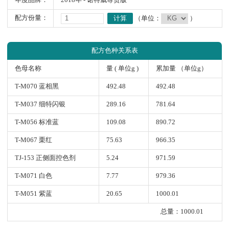
年度品牌：
2018年 - 诺特威尊贵版
配方份量：
计算
（单位：
）
配方色种关系表
色母名称
量 ( 单位g )
累加量 （单位g）
T-M070 蓝相黑
492.48
492.48
T-M037 细特闪银
289.16
781.64
T-M056 标准蓝
109.08
890.72
T-M067 栗红
75.63
966.35
TJ-153 正侧面控色剂
5.24
971.59
T-M071 白色
7.77
979.36
T-M051 紫蓝
20.65
1000.01
总量：1000.01