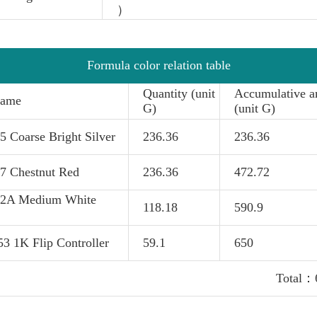
）
Formula color relation table
Quantity (unit
Accumulative 
name
G)
(unit G)
 Coarse Bright Silver
236.36
236.36
 Chestnut Red
236.36
472.72
2A Medium White
118.18
590.9
3 1K Flip Controller
59.1
650
Total：