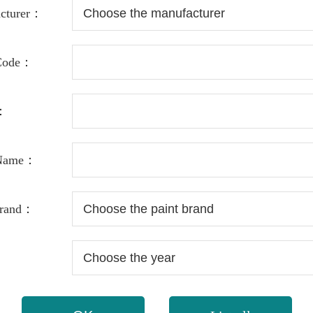
cturer：
 Code：
：
 Name：
Brand：