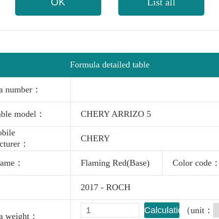
OK
List all
Formula detailed table
la number：
able model：
CHERY ARRIZO 5
bile
CHERY
cturer：
 name：
Flaming Red(Base)
Color code
：
2017 - ROCH
Calculation
（unit：
a weight：