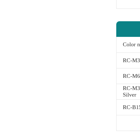
Color 
RC-M35
RC-M67
RC-M3
Silver
RC-B15