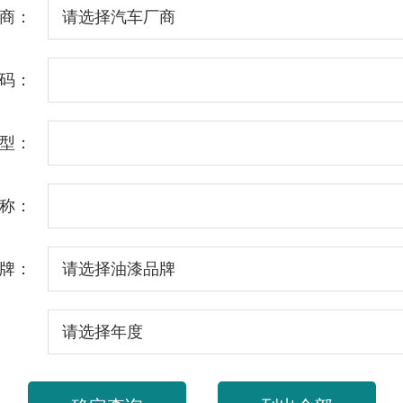
商：
码：
型：
称：
牌：