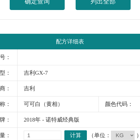
确定查询
列出全部
配方详细表
号：
型：
吉利GX-7
商：
吉利
称：
可可白（黄相）
颜色代码：
牌：
2018年 - 诺特威经典版
计算
（单位：
量：