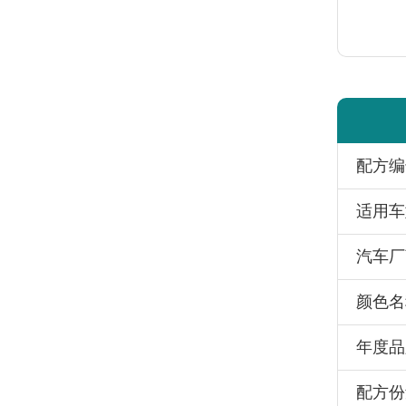
配方编
适用车
汽车厂
颜色名
年度品
配方份