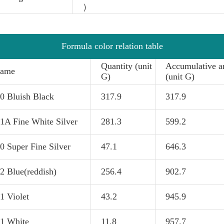
）
Formula color relation table
Quantity (unit
Accumulative 
name
G)
(unit G)
 Bluish Black
317.9
317.9
A Fine White Silver
281.3
599.2
 Super Fine Silver
47.1
646.3
 Blue(reddish)
256.4
902.7
 Violet
43.2
945.9
1 White
11.8
957.7