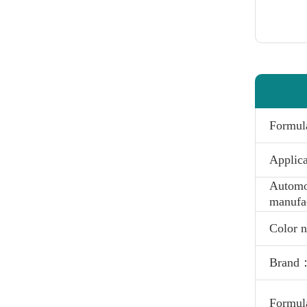
Formu
Applic
Automo
manufa
Color
Brand
Formul