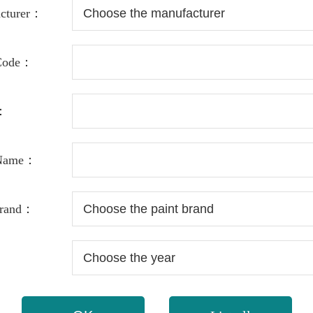
cturer：
 Code：
：
 Name：
Brand：