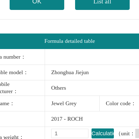
OK
List all
Formula detailed table
la number：
able model：
Zhonghua Jiejun
bile
Others
cturer：
 name：
Jewel Grey
Color code：
：
2017 - ROCH
Calculation
（unit：
a weight：