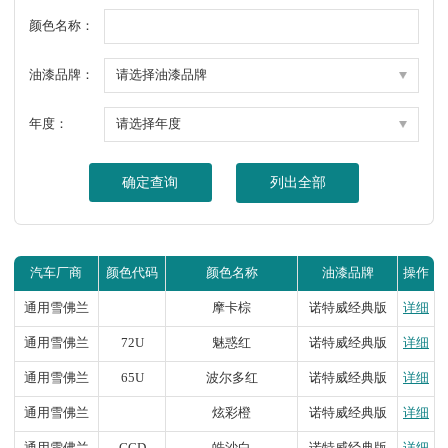
颜色名称：
油漆品牌：
年度：
确定查询
列出全部
汽车厂商
颜色代码
颜色名称
油漆品牌
操作
通用雪佛兰
摩卡棕
诺特威经典版
详细
通用雪佛兰
72U
魅惑红
诺特威经典版
详细
通用雪佛兰
65U
波尔多红
诺特威经典版
详细
通用雪佛兰
炫彩橙
诺特威经典版
详细