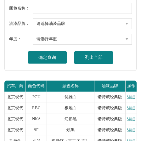
颜色名称：
油漆品牌：
年度：
确定查询
列出全部
汽车厂商
颜色代码
颜色名称
油漆品牌
操作
北京现代
PCU
优雅白
诺特威经典版
详细
北京现代
RBC
极地白
诺特威经典版
详细
北京现代
NKA
幻影黑
诺特威经典版
详细
北京现代
9F
炫黑
诺特威经典版
详细